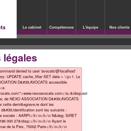
Le cabinet
Compétences
L'équipe
Nos clients
 légales
mmand denied to user 'avocats'@'localhost'
 query: UPDATE cache_filter SET data = '<p>1. Le
OCIATION D&#39;AVOCATS accessible
 <a
avocats.com\">www.nexoavocats.com</a>&nbsp;est
acute; de NEXO ASSOCIATION D&#39;AVOCATS
ar cette derni&egrave;re dont les
&#39;identification sont les suivants :
e sociale : AARPI</li>\n<li>\n N&deg; SIRET
186 000 27&nbsp;</li>\n<li>\n Ayant le
rue de la Paix, 75002 Paris</li>\n<li>\n