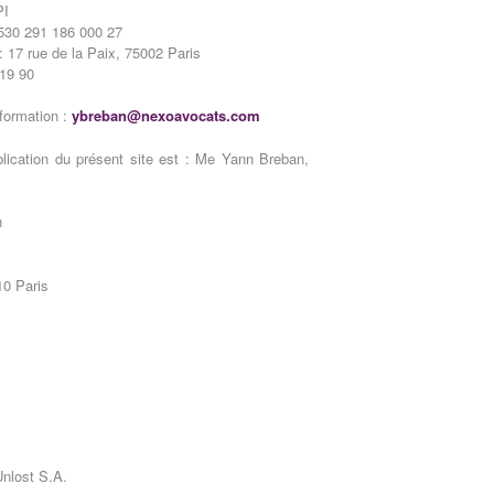
PI
 530 291 186 000 27
: 17 rue de la Paix, 75002 Paris
 19 90
nformation :
ybreban@nexoavocats.com
blication du présent site est : Me Yann Breban,
n
10 Paris
Unlost S.A.