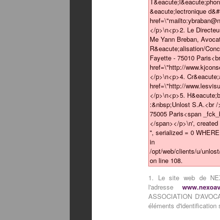
T&eacute;l&eacute;phone
&eacute;lectronique d&#
href=\"mailto:ybraban
</p>\n<p>2. Le Directeur
Me Yann Breban, Avocat
R&eacute;alisation/Conc
Fayette - 75010 Paris<br
href=\"http://www.kjcon
</p>\n<p>4. Cr&eacute;
href=\"http://www.lesvi
</p>\n<p>5. H&eacute;
:&nbsp;Unlost S.A.<br /
75005 Paris<span _fck_b
</span></p>\n', created
'', serialized = 0 WHER
in
/opt/web/clients/u/unlos
on line 108.
1. Le site web de N
l'adresse
www.nexoav
ASSOCIATION D'AVOCATS 
éléments d'identification 