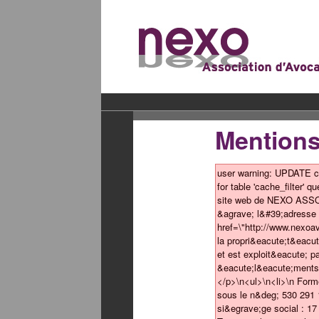
Mentions
user warning: UPDATE co
for table 'cache_filter'
site web de NEXO ASS
&agrave; l&#39;adresse
href=\"http://www.nexo
la propri&eacute;t&e
et est exploit&eacute; p
&eacute;l&eacute;ments d
</p>\n<ul>\n<li>\n Form
sous le n&deg; 530 291 
si&egrave;ge social : 17 