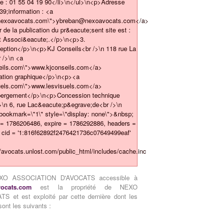
 : 01 55 04 19 90</li>\n</ul>\n<p>Adresse
39;information : <a
@nexoavocats.com\">ybreban@nexoavocats.com</a>
 de la publication du pr&eacute;sent site est :
 Associ&eacute;.</p>\n<p>3.
eption</p>\n<p>KJ Conseils<br />\n 118 rue La
 />\n <a
seils.com\">www.kjconseils.com</a>
ation graphique</p>\n<p><a
suels.com\">www.lesvisuels.com</a>
bergement</p>\n<p>Concession technique
>\n 6, rue Lac&eacute;p&egrave;de<br />\n
ookmark=\"1\" style=\"display: none\">&nbsp;
 = 1786206486, expire = 1786292886, headers =
E cid = '1:816f62892f2476421736c07649499eaf'
t/avocats.unlost.com/public_html/includes/cache.inc
EXO ASSOCIATION D'AVOCATS accessible à
ocats.com
est la propriété de NEXO
et est exploité par cette dernière dont les
sont les suivants :